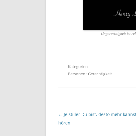
Ungerechtigkeit ist re
Kategorien
Personen
·
Gerechtigkeit
Beitragsnavigation
←
Je stiller Du bist, desto mehr kanns
hören.