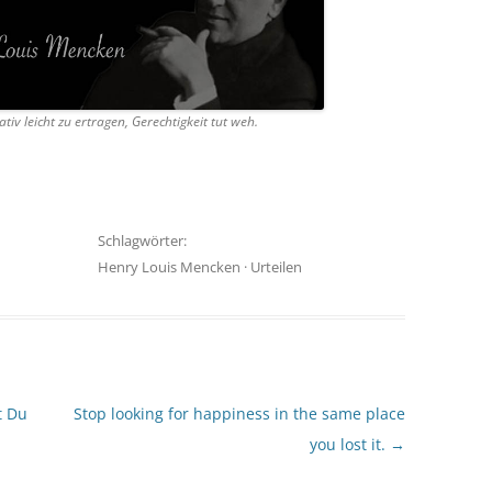
lativ leicht zu ertragen, Gerechtigkeit tut weh.
Schlagwörter:
Henry Louis Mencken
·
Urteilen
t Du
Stop looking for happiness in the same place
you lost it.
→