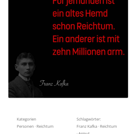
Kategorien
Schlagwörter:
Personen
·
Reichtum
Franz Kafka
·
Reichtum
·
Armut