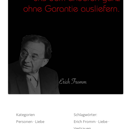
Kategorien
Schlagwörter:
Personen
·
Liebe
Erich Fromm
·
Liebe
·
Vertrauen