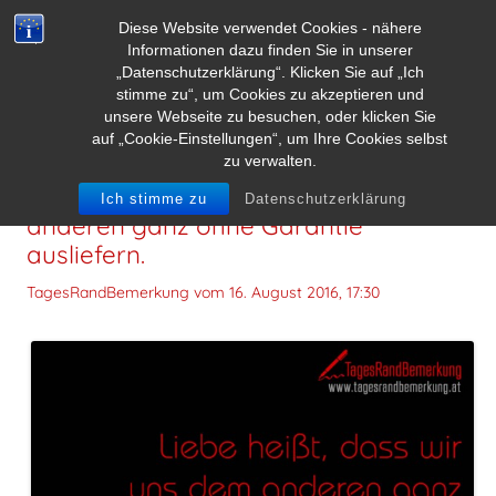
Diese Website verwendet Cookies - nähere
Informationen dazu finden Sie in unserer
„Datenschutzerklärung“. Klicken Sie auf „Ich
stimme zu“, um Cookies zu akzeptieren und
unsere Webseite zu besuchen, oder klicken Sie
auf „Cookie-Einstellungen“, um Ihre Cookies selbst
zu verwalten.
Liebe heißt, dass wir uns dem
Ich stimme zu
Datenschutzerklärung
anderen ganz ohne Garantie
ausliefern.
TagesRandBemerkung vom
16. August 2016, 17:30