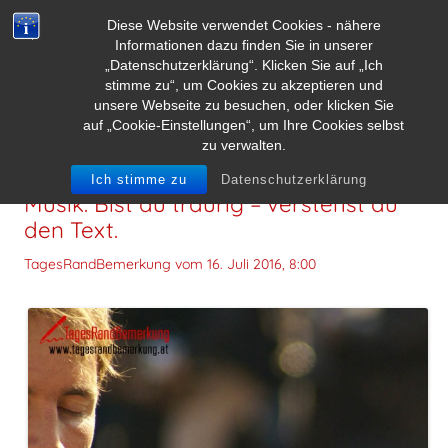
Diese Website verwendet Cookies - nähere
Informationen dazu finden Sie in unserer
„Datenschutzerklärung“. Klicken Sie auf „Ich
stimme zu“, um Cookies zu akzeptieren und
unsere Webseite zu besuchen, oder klicken Sie
auf „Cookie-Einstellungen“, um Ihre Cookies selbst
zu verwalten.
Bist du glücklich – genießt du die
Ich stimme zu
Datenschutzerklärung
Musik. Bist du traurig – verstehst du
den Text.
TagesRandBemerkung vom
16. Juli 2016, 8:00