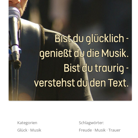
Kategorien
Schlagwörter:
Glück
·
Musik
Freude
·
Musik
·
Trauer