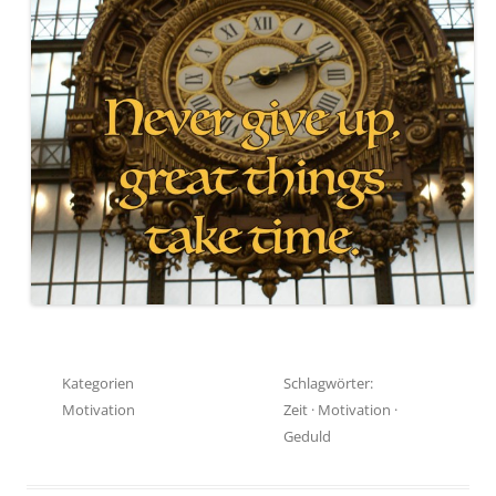
Kategorien
Schlagwörter:
Motivation
Zeit
·
Motivation
·
Geduld