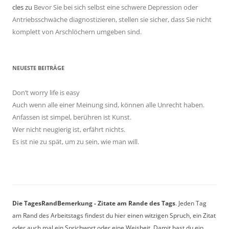
cles
zu
Bevor Sie bei sich selbst eine schwere Depression oder
Antriebsschwäche diagnostizieren, stellen sie sicher, dass Sie nicht
komplett von Arschlöchern umgeben sind.
NEUESTE BEITRÄGE
Don’t worry life is easy
Auch wenn alle einer Meinung sind, können alle Unrecht haben.
Anfassen ist simpel, berühren ist Kunst.
Wer nicht neugierig ist, erfährt nichts.
Es ist nie zu spät, um zu sein, wie man will.
Die TagesRandBemerkung - Zitate am Rande des Tags
. Jeden Tag
am Rand des Arbeitstags findest du hier einen witzigen Spruch, ein Zitat
oder auch mal ein Sprichwort oder eine Weisheit. Damit hast du ein