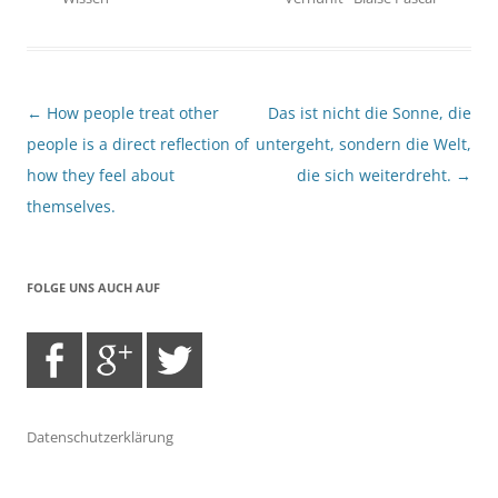
Beitragsnavigation
←
How people treat other
Das ist nicht die Sonne, die
people is a direct reflection of
untergeht, sondern die Welt,
how they feel about
die sich weiterdreht.
→
themselves.
FOLGE UNS AUCH AUF
Datenschutzerklärung