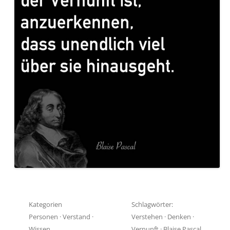
Kategorien
Schlagwörter:
Personen
·
Verstand
·
Verstehen
·
Denken
·
Wissen
Vernunft
·
Blaise Pascal