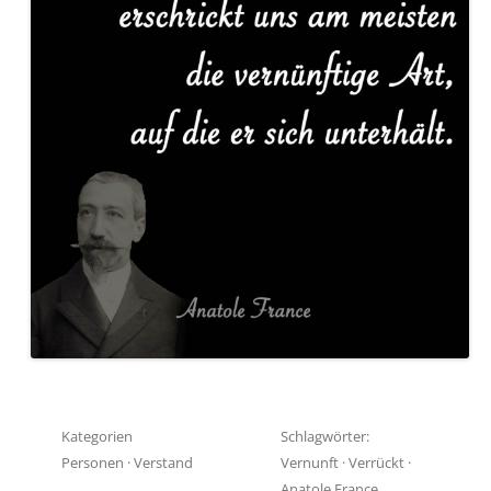
Kategorien
Schlagwörter:
Personen
·
Verstand
Vernunft
·
Verrückt
·
Anatole France