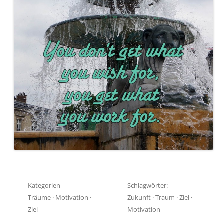
Kategorien
Schlagwörter:
Träume
·
Motivation
·
Zukunft
·
Traum
·
Ziel
·
Ziel
Motivation