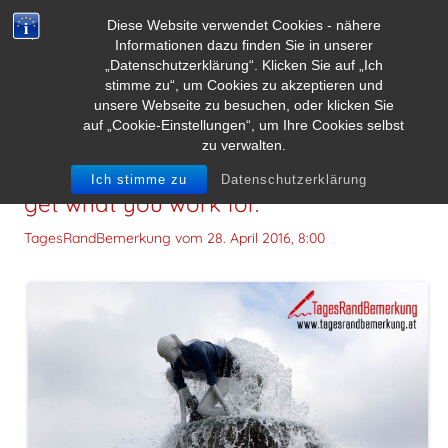
Diese Website verwendet Cookies - nähere
Informationen dazu finden Sie in unserer
„Datenschutzerklärung“. Klicken Sie auf „Ich
stimme zu“, um Cookies zu akzeptieren und
unsere Webseite zu besuchen, oder klicken Sie
auf „Cookie-Einstellungen“, um Ihre Cookies selbst
zu verwalten.
You don’t get what you wish for, you
Ich stimme zu
Datenschutzerklärung
get what you work for.
TagesRandBemerkung vom
28. April 2016, 8:00