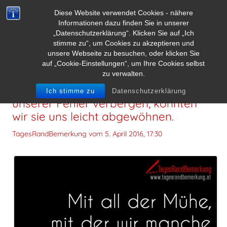
Diese Website verwendet Cookies - nähere
Informationen dazu finden Sie in unserer
„Datenschutzerklärung“. Klicken Sie auf „Ich
stimme zu“, um Cookies zu akzeptieren und
unsere Webseite zu besuchen, oder klicken Sie
auf „Cookie-Einstellungen“, um Ihre Cookies selbst
zu verwalten.
Mit all der Mühe, mit der wir manche
Ich stimme zu
Datenschutzerklärung
unserer Fehler verbergen, könnten
wir sie uns leicht abgewöhnen.
TagesRandBemerkung vom
5. April 2016, 17:30