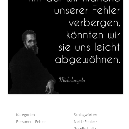
Kategorien
Schlagwörter:
Personen
·
Fehler
Neid
·
Fehler
·
Gesellschaft
·