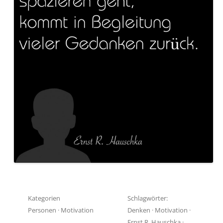
Kategorien
Schlagwörter:
Personen
·
Motivation
Denken
·
Motivation
·
Ernst R. Hauschka
·