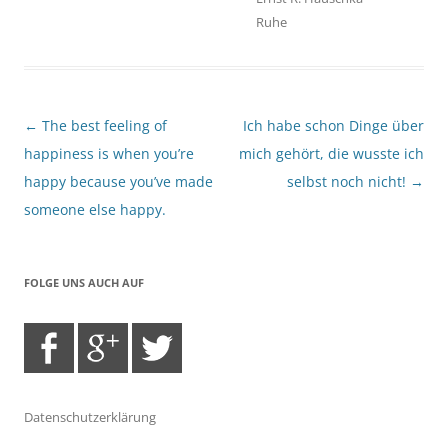
Ruhe
Beitragsnavigation
←
The best feeling of
Ich habe schon Dinge über
happiness is when you’re
mich gehört, die wusste ich
happy because you’ve made
selbst noch nicht!
→
someone else happy.
FOLGE UNS AUCH AUF
Datenschutzerklärung