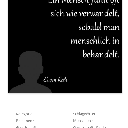
Kategorien
Schlagwörter:
Personen
·
Menschen
·
Gesellschaft
Gesellschaft
·
Wert
·