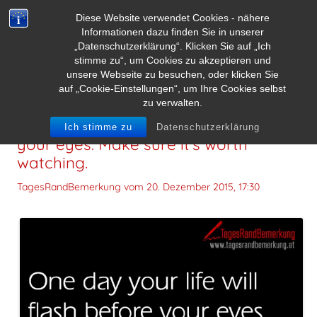
Diese Website verwendet Cookies - nähere
Informationen dazu finden Sie in unserer
„Datenschutzerklärung“. Klicken Sie auf „Ich
stimme zu“, um Cookies zu akzeptieren und
unsere Webseite zu besuchen, oder klicken Sie
auf „Cookie-Einstellungen“, um Ihre Cookies selbst
zu verwalten.
One day your life will flash before
Ich stimme zu
Datenschutzerklärung
your eyes. Make sure it’s worth
watching.
TagesRandBemerkung vom
20. Dezember 2015, 17:30