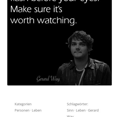
Kategorien
Schlagwörter:
Personen
·
Leben
Sinn
·
Leben
·
Gerard
Way