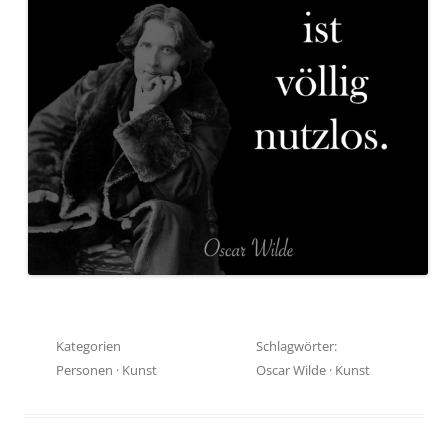
Kategorien
Schlagwörter:
Personen
·
Kunst
Oscar Wilde
·
Kunst