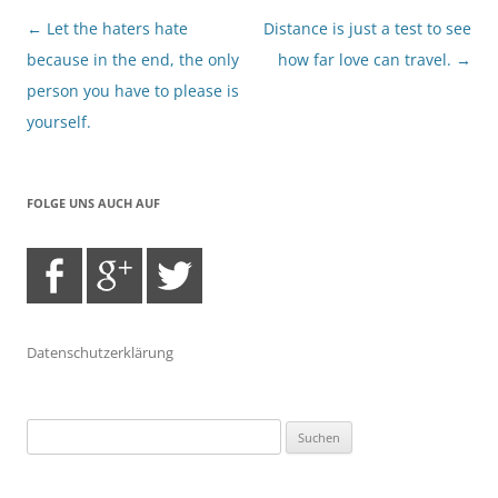
Beitragsnavigation
←
Let the haters hate
Distance is just a test to see
because in the end, the only
how far love can travel.
→
person you have to please is
yourself.
FOLGE UNS AUCH AUF
Datenschutzerklärung
Suchen
nach: