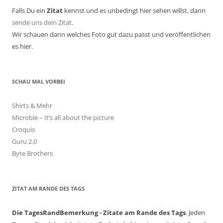
Falls Du ein
Zitat
kennst und es unbedingt hier sehen willst, dann
sende uns dein Zitat
.
Wir schauen dann welches Foto gut dazu passt und veröffentlichen
es hier.
SCHAU MAL VORBEI
Shirts & Mehr
Microble – It’s all about the picture
Croquis
Guru 2.0
Byte Brothers
ZITAT AM RANDE DES TAGS
Die TagesRandBemerkung - Zitate am Rande des Tags
. Jeden