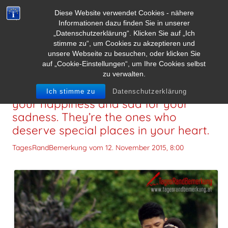
Diese Website verwendet Cookies - nähere
Informationen dazu finden Sie in unserer
„Datenschutzerklärung“. Klicken Sie auf „Ich
stimme zu“, um Cookies zu akzeptieren und
unsere Webseite zu besuchen, oder klicken Sie
auf „Cookie-Einstellungen“, um Ihre Cookies selbst
zu verwalten.
Notice the people who are happy for
Ich stimme zu
Datenschutzerklärung
your happiness and sad for your
sadness. They’re the ones who
deserve special places in your heart.
TagesRandBemerkung vom
12. November 2015, 8:00