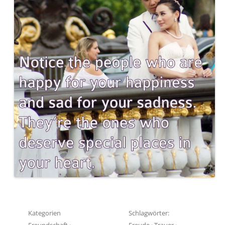
Kategorien
Schlagwörter:
Freundschaft
·
Freude
·
Trauer
·