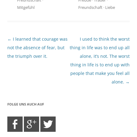
Mitgefühl
Freundschaft
·
Liebe
Beitragsnavigation
←
I learned that courage was
I used to think the worst
not the absence of fear, but
thing in life was to end up all
the triumph over it.
alone, it’s not. The worst
thing in life is to end up with
people that make you feel all
alone.
→
FOLGE UNS AUCH AUF