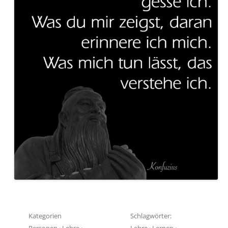
Kategorien
Schlagwörter:
Personen
·
Lehre
·
Lehre
·
Lernen
·