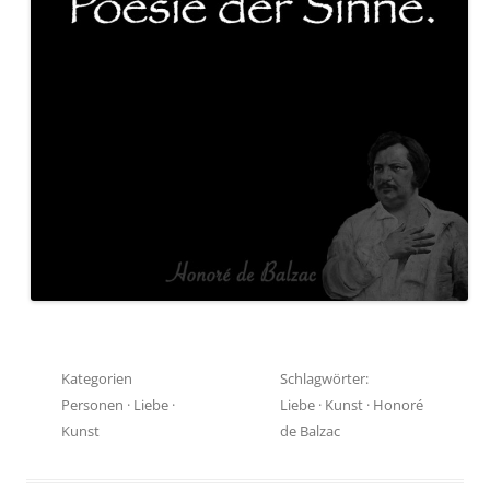
Kategorien
Schlagwörter:
Personen
·
Liebe
·
Liebe
·
Kunst
·
Honoré
Kunst
de Balzac