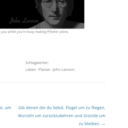
to you while you’re busy making other plans.
Schlagwörter:
Leben
·
Planen
·
John Lennon
ht, um
Gib denen die du liebst, Flügel um zu fliegen,
Wurzeln um zurückzukehren und Gründe um
zu bleiben.
→