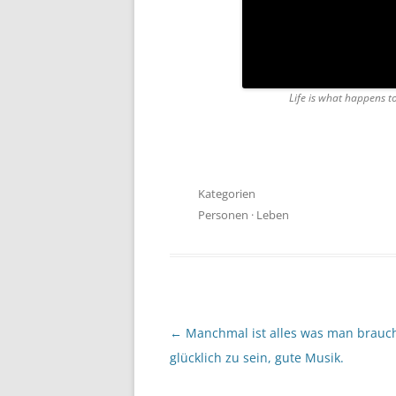
Life is what happens 
Kategorien
Personen
·
Leben
Beitragsnavigation
←
Manchmal ist alles was man brauc
glücklich zu sein, gute Musik.