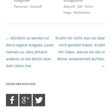
Kategorien
Schlagwörter:
Personen
·
Zukunft
Zukunft
·
Ziel
·
Victor
Hugo
·
Motivation
Beitragsnavigation
←
Glücklich zu werden ist
Erzähl mir nicht, was sie über
deine eigene Aufgabe. Lasse
mich geredet haben. Erzähl
niemals zu, dass jemand
mir lieber, warum sie das in
anderes so viel Macht über
deiner Anwesenheit durften.
dein Leben hat.
→
FOLGE UNS AUCH AUF