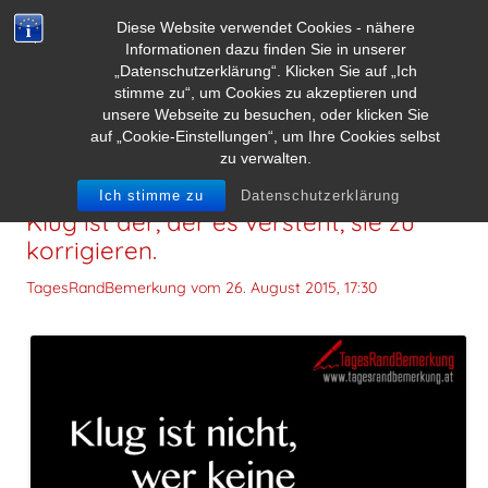
Diese Website verwendet Cookies - nähere
Informationen dazu finden Sie in unserer
„Datenschutzerklärung“. Klicken Sie auf „Ich
stimme zu“, um Cookies zu akzeptieren und
unsere Webseite zu besuchen, oder klicken Sie
auf „Cookie-Einstellungen“, um Ihre Cookies selbst
zu verwalten.
Klug ist nicht, wer keine Fehler macht.
Ich stimme zu
Datenschutzerklärung
Klug ist der, der es versteht, sie zu
korrigieren.
TagesRandBemerkung vom
26. August 2015, 17:30