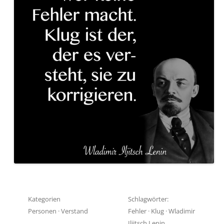
Kategorien
Schlagwörter:
Personen
·
Verstand
Fehler
·
Klug
·
Wladimir
Iljitsch Lenin