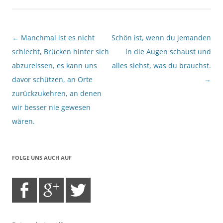
Beitragsnavigation
←
Manchmal ist es nicht
Schön ist, wenn du jemanden
schlecht, Brücken hinter sich
in die Augen schaust und
abzureissen, es kann uns
alles siehst, was du brauchst.
davor schützen, an Orte
→
zurückzukehren, an denen
wir besser nie gewesen
wären.
FOLGE UNS AUCH AUF