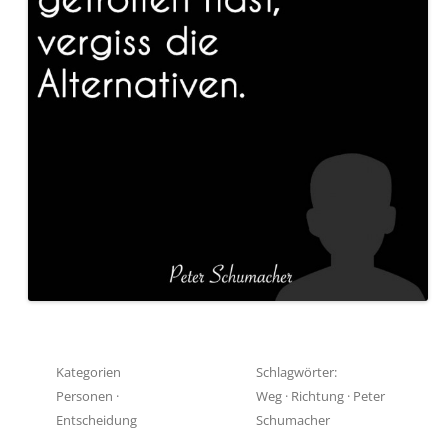
Kategorien
Schlagwörter:
Personen
·
Weg
·
Richtung
·
Peter
Entscheidung
Schumacher