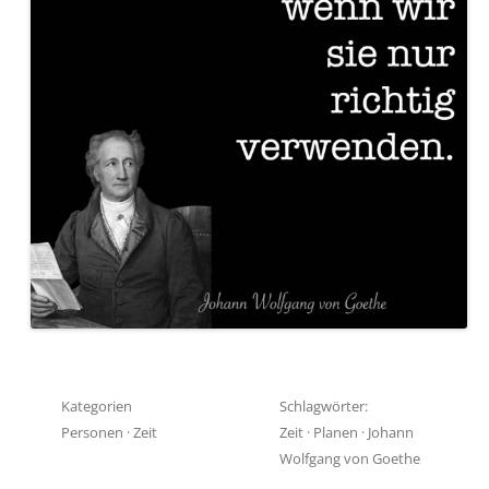
Kategorien
Schlagwörter:
Personen
·
Zeit
Zeit
·
Planen
·
Johann
Wolfgang von Goethe