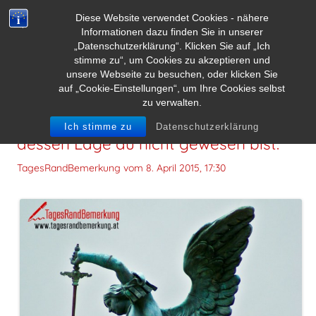
Diese Website verwendet Cookies - nähere
Informationen dazu finden Sie in unserer
„Datenschutzerklärung“. Klicken Sie auf „Ich
stimme zu“, um Cookies zu akzeptieren und
unsere Webseite zu besuchen, oder klicken Sie
auf „Cookie-Einstellungen“, um Ihre Cookies selbst
zu verwalten.
Verurteile nie einen Menschen, in
Ich stimme zu
Datenschutzerklärung
dessen Lage du nicht gewesen bist.
TagesRandBemerkung vom
8. April 2015, 17:30