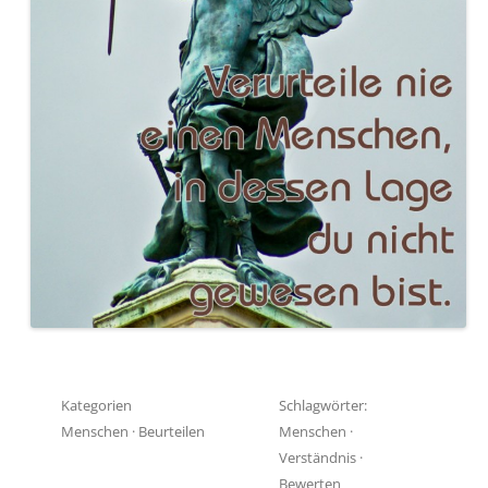
Kategorien
Schlagwörter:
Menschen
·
Beurteilen
Menschen
·
Verständnis
·
Bewerten