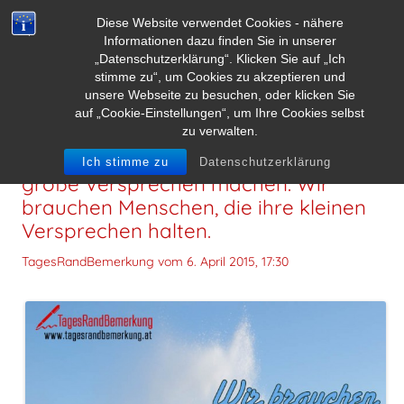
Diese Website verwendet Cookies - nähere
Informationen dazu finden Sie in unserer
„Datenschutzerklärung“. Klicken Sie auf „Ich
stimme zu“, um Cookies zu akzeptieren und
unsere Webseite zu besuchen, oder klicken Sie
auf „Cookie-Einstellungen“, um Ihre Cookies selbst
zu verwalten.
Wir brauchen keine Menschen, die
Ich stimme zu
Datenschutzerklärung
große Versprechen machen. Wir
brauchen Menschen, die ihre kleinen
Versprechen halten.
TagesRandBemerkung vom
6. April 2015, 17:30