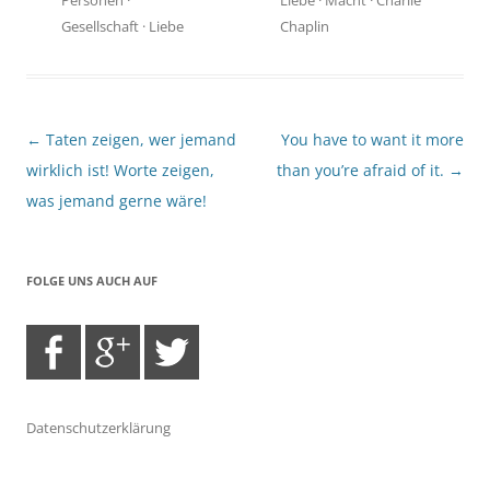
Gesellschaft
·
Liebe
Chaplin
Beitragsnavigation
←
Taten zeigen, wer jemand
You have to want it more
wirklich ist! Worte zeigen,
than you’re afraid of it.
→
was jemand gerne wäre!
FOLGE UNS AUCH AUF
Datenschutzerklärung