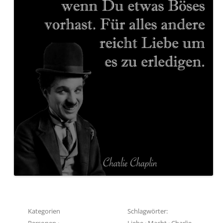
Kategorien
Schlagwörter:
Personen
·
Liebe
·
Macht
·
Charlie