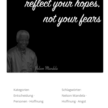
Kategorien
Schlagwörter:
Entscheidung
·
Nelson Mandela
·
Personen
·
Hoffnung
Hoffnung
·
Angst