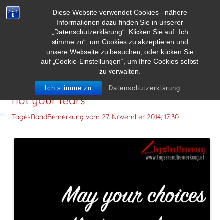
Diese Website verwendet Cookies - nähere
Informationen dazu finden Sie in unserer
„Datenschutzerklärung“. Klicken Sie auf „Ich
stimme zu“, um Cookies zu akzeptieren und
unsere Webseite zu besuchen, oder klicken Sie
auf „Cookie-Einstellungen“, um Ihre Cookies selbst
zu verwalten.
May your choices reflect your hopes,
Ich stimme zu
Datenschutzerklärung
not your fears
TagesRandBemerkung vom
27. November 2014, 17:30