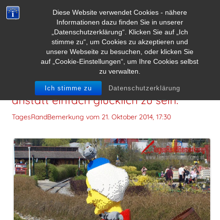
Diese Website verwendet Cookies - nähere
Informationen dazu finden Sie in unserer
„Datenschutzerklärung“. Klicken Sie auf „Ich
stimme zu“, um Cookies zu akzeptieren und
unsere Webseite zu besuchen, oder klicken Sie
auf „Cookie-Einstellungen“, um Ihre Cookies selbst
zu verwalten.
Manchmal denkt man zu viel nach,
Ich stimme zu
Datenschutzerklärung
anstatt einfach glücklich zu sein.
TagesRandBemerkung vom
21. Oktober 2014, 17:30