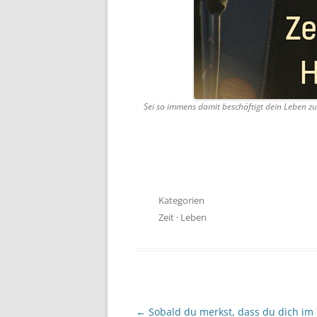
Sei so immens damit beschäftigt dein Leben zu 
Kategorien
Zeit
·
Leben
Beitragsnavigation
←
Sobald du merkst, dass du dich im 