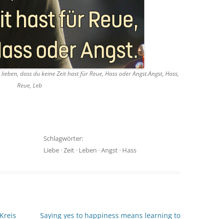
lieben, dass du keine Zeit hast für Reue, Hass oder Angst.Angst, Hass,
Reue, Leb
Schlagwörter:
Liebe
·
Zeit
·
Leben
·
Angst
·
Hass
Kreis
Saying yes to happiness means learning to