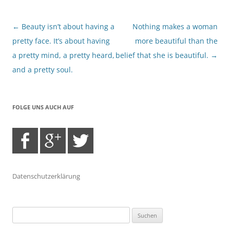
Beitragsnavigation
←
Beauty isn’t about having a
Nothing makes a woman
pretty face. It’s about having
more beautiful than the
a pretty mind, a pretty heard,
belief that she is beautiful.
→
and a pretty soul.
FOLGE UNS AUCH AUF
Datenschutzerklärung
Suchen
nach: