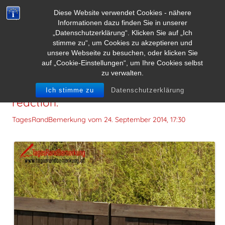
Diese Website verwendet Cookies - nähere
Informationen dazu finden Sie in unserer
„Datenschutzerklärung“. Klicken Sie auf „Ich
stimme zu“, um Cookies zu akzeptieren und
unsere Webseite zu besuchen, oder klicken Sie
auf „Cookie-Einstellungen“, um Ihre Cookies selbst
zu verwalten.
Sometimes it‘s better to react with no
Ich stimme zu
Datenschutzerklärung
reaction.
TagesRandBemerkung vom
24. September 2014, 17:30