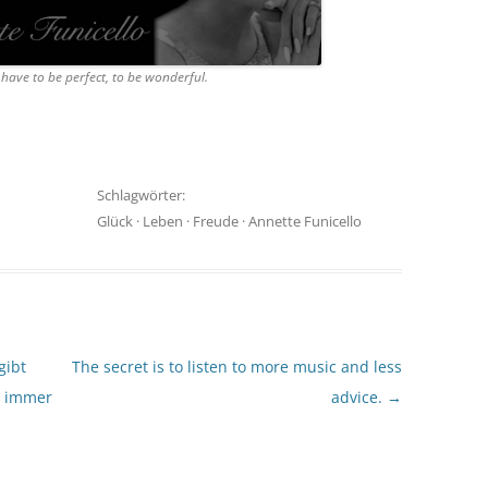
 have to be perfect, to be wonderful.
Schlagwörter:
Glück
·
Leben
·
Freude
·
Annette Funicello
gibt
The secret is to listen to more music and less
u immer
advice.
→