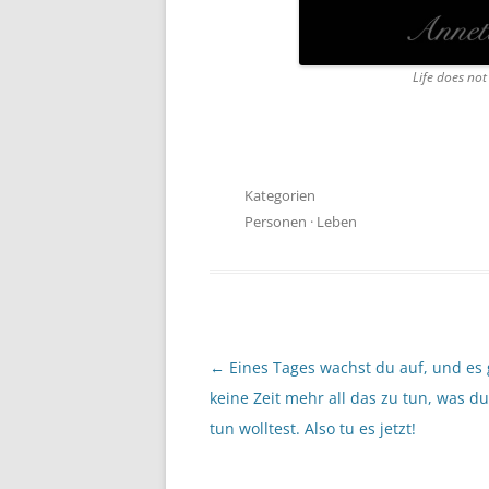
Life does not
Kategorien
Personen
·
Leben
Beitragsnavigation
←
Eines Tages wachst du auf, und es 
keine Zeit mehr all das zu tun, was d
tun wolltest. Also tu es jetzt!