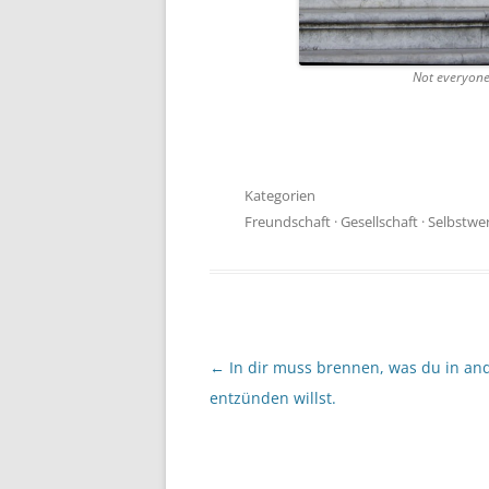
Not everyone
Kategorien
Freundschaft
·
Gesellschaft
·
Selbstwe
Beitragsnavigation
←
In dir muss brennen, was du in an
entzünden willst.