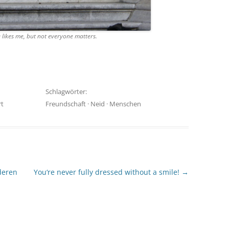
 likes me, but not everyone matters.
Schlagwörter:
rt
Freundschaft
·
Neid
·
Menschen
deren
You‘re never fully dressed without a smile!
→