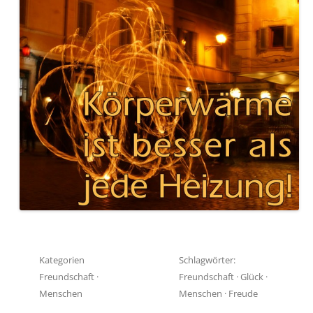
Kategorien
Schlagwörter:
Freundschaft
·
Freundschaft
·
Glück
·
Menschen
Menschen
·
Freude