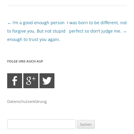
Beitragsnavigation
←
I‘m a good enough person
I was born to be different, not
to forgive you. But not stupid
perfect so don‘t judge me.
→
enough to trust you again.
FOLGE UNS AUCH AUF
Datenschutzerklärung
Suchen
nach: