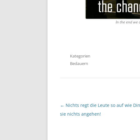
In the end we 
Kategorien
Bedauern
Beitragsnavigation
←
Nichts regt die Leute so auf wie Din
sie nichts angehen!