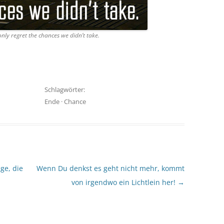
only regret the chances we didn’t take.
Schlagwörter:
Ende
·
Chance
ge, die
Wenn Du denkst es geht nicht mehr, kommt
von irgendwo ein Lichtlein her!
→