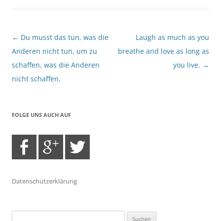
Beitragsnavigation
←
Du musst das tun, was die
Laugh as much as you
Anderen nicht tun, um zu
breathe and love as long as
schaffen, was die Anderen
you live.
→
nicht schaffen.
FOLGE UNS AUCH AUF
Datenschutzerklärung
Suchen