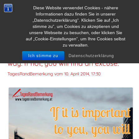
Diese Website verwendet Cookies - nähere
Informationen dazu finden Sie in unserer
„Datenschutzerklärung“. Klicken Sie auf „Ich
stimme zu“, um Cookies zu akzeptieren und
unsere Webseite zu besuchen, oder klicken Sie
auf „Cookie-Einstellungen“, um Ihre Cookies selbst
zu verwalten.
If it is important to you, you will find a
Ich stimme zu
Datenschutzerklärung
way. If not, you will find an excuse.
TagesRandBemerkung vom
10. April 2014, 17:30