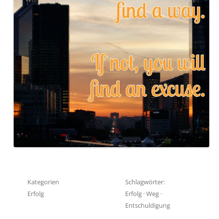
Kategorien
Schlagwörter:
Erfolg
Erfolg
·
Weg
·
Entschuldigung