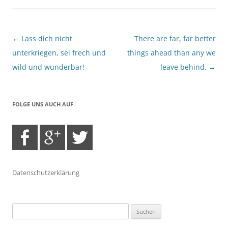
Beitragsnavigation
←
Lass dich nicht
There are far, far better
unterkriegen, sei frech und
things ahead than any we
wild und wunderbar!
leave behind.
→
FOLGE UNS AUCH AUF
Datenschutzerklärung
Suchen
nach: