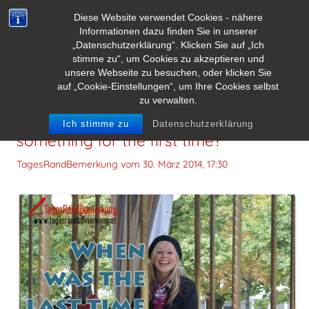
Diese Website verwendet Cookies - nähere
Informationen dazu finden Sie in unserer
„Datenschutzerklärung“. Klicken Sie auf „Ich
stimme zu“, um Cookies zu akzeptieren und
unsere Webseite zu besuchen, oder klicken Sie
auf „Cookie-Einstellungen“, um Ihre Cookies selbst
zu verwalten.
When was the last time you did
Ich stimme zu
Datenschutzerklärung
something for the first time?
TagesRandBemerkung vom
30. März 2014, 17:30