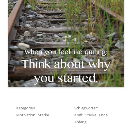
Kategorien
Schlagwörter:
Motivation
·
Stärke
Kraft
·
Stärke
·
Ende
·
Anfang