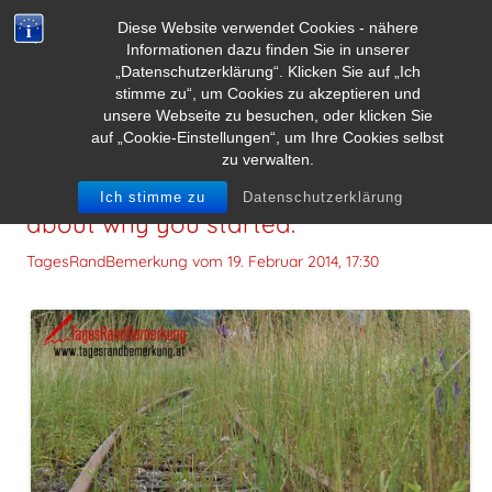
Diese Website verwendet Cookies - nähere
Informationen dazu finden Sie in unserer
„Datenschutzerklärung“. Klicken Sie auf „Ich
stimme zu“, um Cookies zu akzeptieren und
unsere Webseite zu besuchen, oder klicken Sie
auf „Cookie-Einstellungen“, um Ihre Cookies selbst
zu verwalten.
When you feel like quitting: Think
Ich stimme zu
Datenschutzerklärung
about why you started.
TagesRandBemerkung vom
19. Februar 2014, 17:30