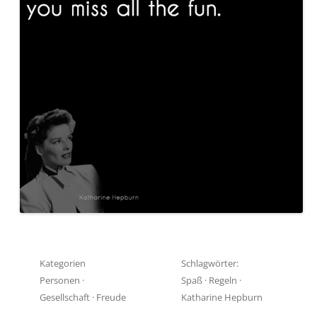
Kategorien
Schlagwörter:
Personen
·
Spaß
·
Regeln
·
Gesellschaft
·
Freude
Katharine Hepburn