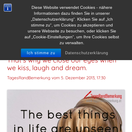
Diese Website verwendet Cookies - nähere
Informationen dazu finden Sie in unserer
„Datenschutzerklärung“. Klicken Sie auf „Ich
stimme zu“, um Cookies zu akzeptieren und
unsere Webseite zu besuchen, oder klicken Sie
auf „Cookie-Einstellungen“, um Ihre Cookies selbst
zu verwalten.
The best things in life are unseen!
Ich stimme zu
Datenschutzerklärung
That‘s why we close our eyes when
we kiss, laugh and dream.
TagesRandBemerkung vom
5. Dezember 2013, 17:30