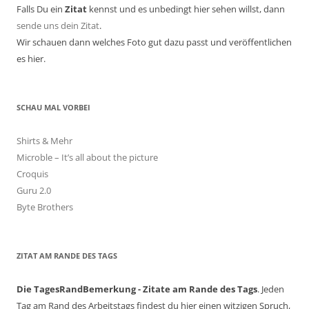
Falls Du ein
Zitat
kennst und es unbedingt hier sehen willst, dann
sende uns dein Zitat
.
Wir schauen dann welches Foto gut dazu passt und veröffentlichen
es hier.
SCHAU MAL VORBEI
Shirts & Mehr
Microble – It’s all about the picture
Croquis
Guru 2.0
Byte Brothers
ZITAT AM RANDE DES TAGS
Die TagesRandBemerkung - Zitate am Rande des Tags
. Jeden
Tag am Rand des Arbeitstags findest du hier einen witzigen Spruch,