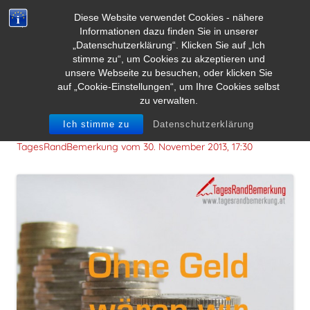
Diese Website verwendet Cookies - nähere
Informationen dazu finden Sie in unserer
„Datenschutzerklärung“. Klicken Sie auf „Ich
stimme zu“, um Cookies zu akzeptieren und
unsere Webseite zu besuchen, oder klicken Sie
auf „Cookie-Einstellungen“, um Ihre Cookies selbst
zu verwalten.
Ohne Geld wären wir alle reich!
Ich stimme zu
Datenschutzerklärung
TagesRandBemerkung vom
30. November 2013, 17:30