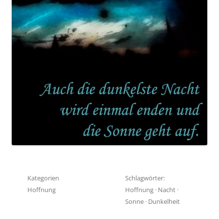
Kategorien
Schlagwörter:
Hoffnung
Hoffnung
·
Nacht
·
Sonne
·
Dunkelheit