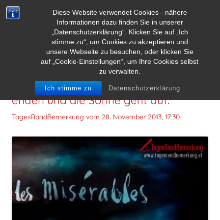
Diese Website verwendet Cookies - nähere
Informationen dazu finden Sie in unserer
„Datenschutzerklärung“. Klicken Sie auf „Ich
stimme zu“, um Cookies zu akzeptieren und
unsere Webseite zu besuchen, oder klicken Sie
auf „Cookie-Einstellungen“, um Ihre Cookies selbst
zu verwalten.
Auch die dunkelste Nacht wird einmal
Ich stimme zu
Datenschutzerklärung
enden und die Sonne geht auf.
TagesRandBemerkung vom
28. November 2013, 17:30